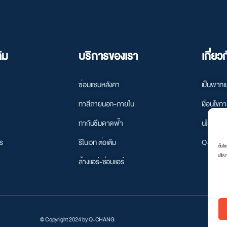
ิม
บริการของเรา
เกี่ย
ซ่อมแซมหลังคา
เป็นพาทเน
ทาสีภายนอก-ภายใน
เงื่อนไขก
ทากันซึมดาดฟ้า
นโยบายคว
ร
รีโนเวท ต่อเติม
Q-CHANG
เว็บไ
นโยบา
ล้างแอร์-ซ่อมแอร์
© Copyright 2024 by Q-CHANG