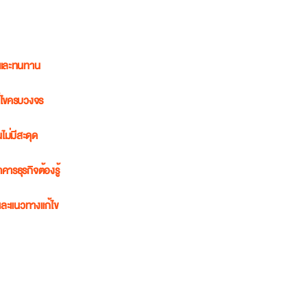
่าและทนทาน
ก้ไขครบวงจร
ไม่มีสะดุด
รธุรกิจต้องรู้
บและแนวทางแก้ไข