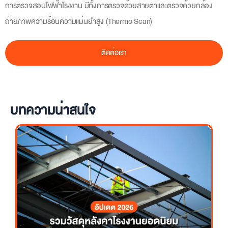
ไฟฟ้า
ความถี่ของการตรวจสอบไฟฟ้าในอาคารและโรงงาน
การตรวจระบบไฟฟ้าควรดำเนินการอย่างน้อยปีละ 1 ครั้ง เพื่อตรวจเช็ก
สภาพของอุปกรณ์ว่ายังใช้งานได้ปกติหรือไม่ และซ่อมแซมอุปกรณ์ที่เสื่อม
สภาพ
นายจ้างต้องแจ้งผลการตรวจสอบภายในกี่วัน
นายจ้างต้องแจ้งผลการตรวจสอบอุปกรณ์ไฟฟ้าต่อพนักงาน ภายใน 15 วัน
นับแต่วันที่ตรวจสอบ
วิธีการตรวจเช็กระบบไฟฟ้า มีกี่แบบ
การ
ตรวจสอบไฟฟ้า
โรงงาน มีทั้งการตรวจด้วยสายตาและตรวจด้วยกล้อง
ถ่ายภาพความร้อนความแม่นยำสูง (Thermo Scan)
ติดต่อเรา