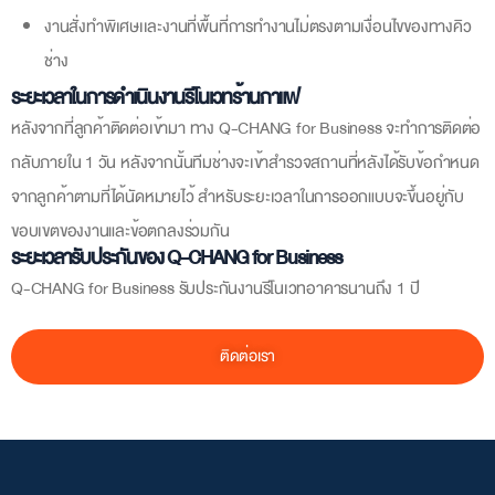
งานซ่อมเเซมเครื่องใช้ไฟฟ้า : งานซ่อมเครื่องซักผ้า , งานซ่อมตู้เย็น อื่นๆ
(ยกเว้นซ่อมแอร์)
งานซ่อมเเซมโครงสร้างเดิม : เสริมคานเเก้ไขการทรุดตัว , งานเเก้ไขคาน
เก่าที่เสื่อมตามอายุ (ยกเว้นงานทุบสร้างใหม่)
งานซ่อมเเซมโครงไม้หรืออาคารไม้
งานซ่อมเเซมหลังคาบางประเภท : กระเบื้องดินเผา , ชิงเกิ้ลรูฟ (ยกเว้
นรื้อเเละมุงใหม่)
งานสั่งทำพิเศษเเละงานที่พื้นที่การทำงานไม่ตรงตามเงื่อนไขของทางคิว
ช่าง
ระยะเวลาในการดำเนินงานรีโนเวทร้านกาแฟ
หลังจากที่ลูกค้าติดต่อเข้ามา ทาง Q-CHANG for Business จะทำการติดต่อ
กลับภายใน 1 วัน หลังจากนั้นทีมช่างจะเข้าสำรวจสถานที่หลังได้รับข้อกำหนด
จากลูกค้าตามที่ได้นัดหมายไว้ สำหรับระยะเวลาในการออกแบบจะขึ้นอยู่กับ