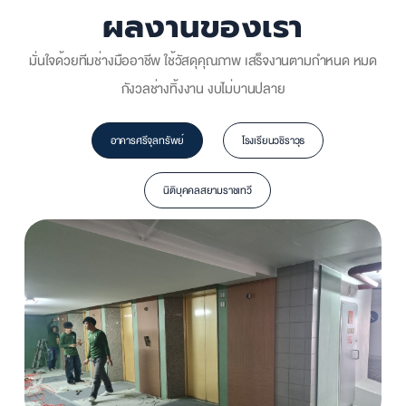
ผลงานของเรา
มั่นใจด้วยทีมช่าง
มืออาชีพ ใช้วัสดุคุณภาพ
เสร็จงานตามกำหนด
หมด
กังวลช่างทิ้งงาน งบไม่บานปลาย
อาคารศรีจุลทรัพย์
โรงเรียนวชิราวุธ
นิติบุคคลสยามราชเทวี