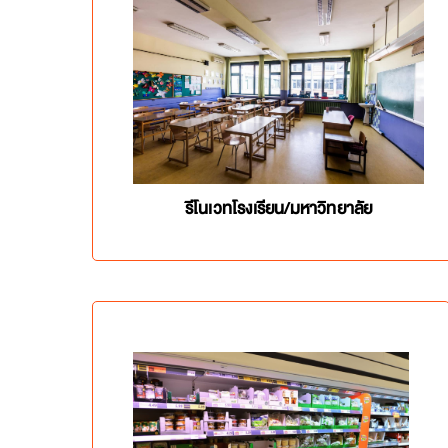
รีโนเวทโรงเรียน/มหาวิทยาลัย