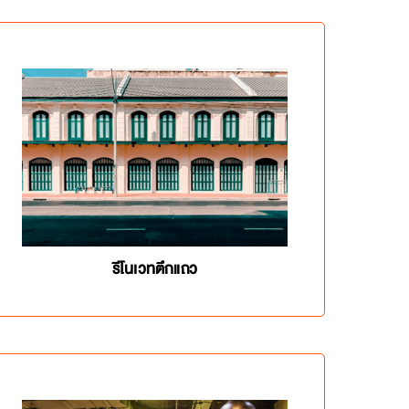
รีโนเวทตึกแถว