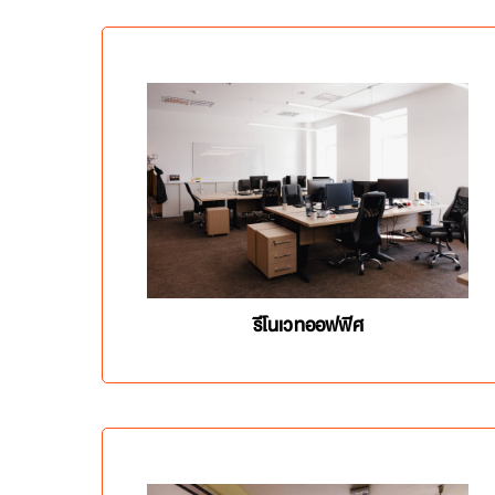
รีโนเวทออฟฟิศ