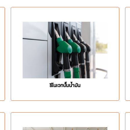
รีโนเวทปั๊มน้ำมัน