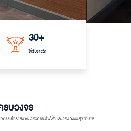
30+
ได้รับรางวัล
รครบวงจร
ิศวกรรมโครงสร้าง, วิศวกรรมไฟฟ้า และวิศวกรรมสุขาภิบาล