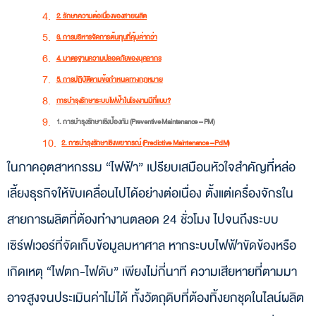
2. รักษาความต่อเนื่องของสายผลิต
3. การบริหารจัดการต้นทุนที่คุ้มค่ากว่า
4. มาตรฐานความปลอดภัยของบุคลากร
5. การปฏิบัติตามข้อกำหนดทางกฎหมาย
การบำรุงรักษาระบบไฟฟ้าในโรงงานมีกี่แบบ?
1. การบำรุงรักษาเชิงป้องกัน (Preventive Maintenance – PM)
2. การบำรุงรักษาเชิงพยากรณ์ (Predictive Maintenance – PdM)
ในภาคอุตสาหกรรม “ไฟฟ้า” เปรียบเสมือนหัวใจสำคัญที่หล่อ
3. การบำรุงรักษาเชิงแก้ไขปรับปรุง (Corrective Maintenance – CM)
4. การซ่อมแซมหลังเกิดเหตุขัดข้อง (Breakdown Maintenance – BM)
เลี้ยงธุรกิจให้ขับเคลื่อนไปได้อย่างต่อเนื่อง ตั้งแต่เครื่องจักรใน
5. บำรุงรักษาแบบทุกคนมีส่วนร่วม (Total Productive Maintenance – TPM)
สายการผลิตที่ต้องทำงานตลอด 24 ชั่วโมง ไปจนถึงระบบ
การบำรุงรักษาระบบไฟฟ้าในโรงงานครอบคลุมส่วนไหนบ้าง?
เซิร์ฟเวอร์ที่จัดเก็บข้อมูลมหาศาล หากระบบไฟฟ้าขัดข้องหรือ
1. ตู้เมนสวิตช์ (MDB)
เกิดเหตุ “ไฟตก-ไฟดับ” เพียงไม่กี่นาที ความเสียหายที่ตามมา
2. หม้อแปลงไฟฟ้า
3. ระบบสายดิน
อาจสูงจนประเมินค่าไม่ได้ ทั้งวัตถุดิบที่ต้องทิ้งยกชุดในไลน์ผลิต
4. คาปาซิเตอร์แบงก์