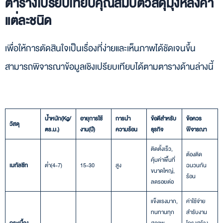
ตารางเปรียบเทียบคุณสมบัติวัสดุมุงหลังคา
แต่ละชนิด
เพื่อให้การตัดสินใจเป็นเรื่องที่ง่ายและเห็นภาพได้ชัดเจนขึ้น
สามารถพิจารณาข้อมูลเชิงเปรียบเทียบได้ตามตารางด้านล่างนี้
น้ำหนัก
(Kg/
อายุการใช้
การนำ
ข้อดีสำหรับ
ข้อควร
วัสดุ
ตร.ม.)
งาน
(ปี)
ความร้อน
ธุรกิจ
พิจารณา
ติดตั้งเร็ว,
ต้องติด
คุ้มค่าพื้นที่
เมทัลชีท
ต่ำ(4-7)
15-30
สูง
ฉนวนกัน
ขนาดใหญ่,
ร้อน
ลดรอยต่อ
แข็งแรงมาก,
ค่าใช้จ่าย
ทนทานทุก
สำรับงาน
กระเบื้อง
สภาพ
โครงสร้าง