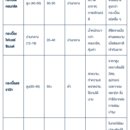
สูง (40-50)
30-50
ปานกลาง
คอนกรีต
อากาศ,
สูงกว่า
ภาพลักษณ์
กระเบื้อง
ดี
ชนิดอื่น ๆ
น้ำหนักเบา
สีซีดจางเมื่อ
กระเบื้อง
ปานกลาง
กว่า
ต่างแดดนาน
ไฟเบอร์
20-40
ปานกลาง
(12-18)
คอนกรีต,
เมื่อซ่อมหาสี
ซีเมนต์
คุ้มค่า
เข้ากันยาก
ราคาสูง
เพราะต้องใช้
สวยงาม,
วัสดุ
ทำความส
อุปกรณ์
กระเบื้องเซ
สูง(30-40)
50+
ต่ำ
พอาดง่าย,
เฉพาะของ
รามิก
ใช้งานได้
เซรามิค ซึ่ง
นาน
ทำให้ยากต่อ
การซ่อม
บำรุง
ในกรณีซ่อม
บำรุงต้องใช้