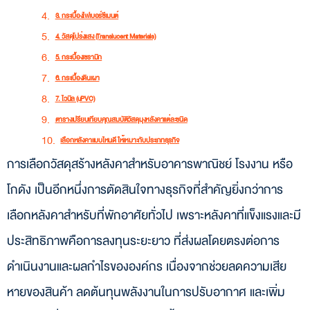
3. กระเบื้องไฟเบอร์ซีเมนต์
4. วัสดุโปร่งแสง (Translucent Materials)
5. กระเบื้องเซรามิก
6. กระเบื้องดินเผา
7. ไวนิล (uPVC)
ตารางเปรียบเทียบคุณสมบัติวัสดุมุงหลังคาแต่ละชนิด
เลือกหลังคาแบบไหนดี ให้เหมาะกับประเภทธุรกิจ
การเลือกวัสดุสร้างหลังคาสำหรับอาคารพาณิชย์ โรงงาน หรือ
1. สำหรับโรงงาน โกดัง และพื้นที่อุตสาหกรรม
2. สำหรับอาคารพาณิชย์ สำนักงาน หรือรีสอร์ต
โกดัง เป็นอีกหนึ่งการตัดสินใจทางธุรกิจที่สำคัญยิ่งกว่าการ
3. สำหรับอาคารที่ต้องการใช้งานดาดฟ้า หรือติดตั้งระบบใหญ่
เลือกหลังคาสำหรับที่พักอาศัยทั่วไป เพราะหลังคาที่แข็งแรงและมี
เทคนิคเลือกวัสดุหลังคาให้คุ้มค่าที่สุด ประหยัดพลังงาน และลดต้นทุน TCO
ประสิทธิภาพคือการลงทุนระยะยาว ที่ส่งผลโดยตรงต่อการ
1. เลือกวัสดุช่วยลดความร้อน
ดำเนินงานและผลกำไรขององค์กร เนื่องจากช่วยลดความเสีย
2. ต้นทุนรวมตลอดอายุการใช้งาน (TCO)
3. รองรับการติดตั้งแผงโซลาร์เซลล์
หายของสินค้า ลดต้นทุนพลังงานในการปรับอากาศ และเพิ่ม
คำถามที่พบบ่อย (FAQ)