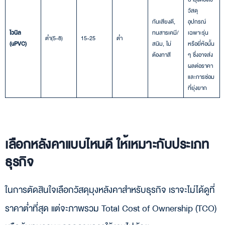
วัสดุ
กันเสียงดี,
อุปกรณ์
ไวนิล
ทนสารเคมี/
เฉพาะรุ่น
ต่ำ(5-8)
15-25
ต่ำ
(uPVC)
สนิม, ไม่
หรือยี่ห้อนั้น
ต้องทาสี
ๆ ซึ่งอาจส่ง
ผลต่อราคา
และการซ่อม
ที่ยุ่งยาก
เลือกหลังคาแบบไหนดี ให้เหมาะกับประเภท
ธุรกิจ
ในการตัดสินใจเลือกวัสดุมุงหลังคาสำหรับธุรกิจ เราจะไม่ได้ดูที่
ราคาต่ำที่สุด แต่จะภาพรวม Total Cost of Ownership (TCO)