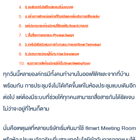
3. รองรับเทคโนโลยีใหม่และแนวโน้มอนาคต
4. สร้างภาพลักษณ์องค์กรที่ทันสมัยและพร้อมรับการเปลี่ยนแปลง
องค์ประกอบของห้องประชุมที่ดีเวอร์ชัน Smart & Hybrid
1. พื้นที่และการออกแบบ (Physical Design)
2. เทคโนโลยีสนับสนุนการทำงานแบบ Hybrid (Smart Technology)
3. ประสบการณ์ของผู้ใช้งาน (User Experience)
แนวทางการจัดห้องประชุมให้เป็น Smart Meeting Room
ทุกวันนี้หลายองค์กรมีทั้งคนทำงานในออฟฟิศและจากที่บ้าน
1. วิเคราะห์รูปแบบการประชุมขององค์กร
2. เลือกเทคโนโลยีที่จำเป็นตามงบประมาณ
พร้อมกัน การประชุมจึงไม่ได้เกิดขึ้นแค่ในห้องประชุมแบบเดิมอีก
3. จัดสรรระบบอินเทอร์เน็ตและความปลอดภัย
ต่อไป แต่ต้องมีระบบที่ช่วยให้ทุกคนสามารถสื่อสารกันได้ชัดเจน
4. ทดลองใช้งานจริงและปรับตามฟีดแบ็ก
ไม่ว่าจะอยู่ที่ไหนก็ตาม
ตัวอย่างลักษณะการจัดห้องประชุมที่ดีสำหรับการทำงานยุคใหม่
1. Google Thailand (สำนักงานในกรุงเทพฯ)
นั่นคือเหตุผลที่หลายบริษัทเริ่มหันมาใช้ Smart Meeting Room
2. SCB TechX (สำนักงานใหญ่ที่ Cyber World Tower)
หรือห้องประชุมอัจฉริยะที่ผสานเทคโนโลยีเข้ากับการออกแบบให้
3. LINE ประเทศไทย