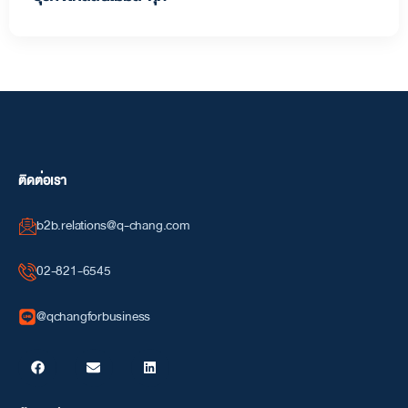
ติดต่อเรา
b2b.relations@q-chang.com
02-821-6545
@qchangforbusiness