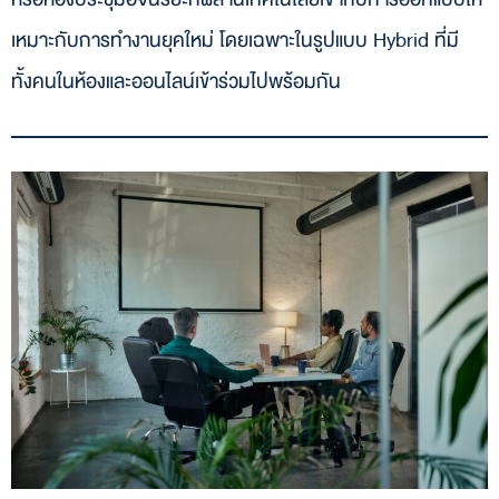
สรุป
เหมาะกับการทำงานยุคใหม่ โดยเฉพาะในรูปแบบ Hybrid ที่มี
ทั้งคนในห้องและออนไลน์เข้าร่วมไปพร้อมกัน