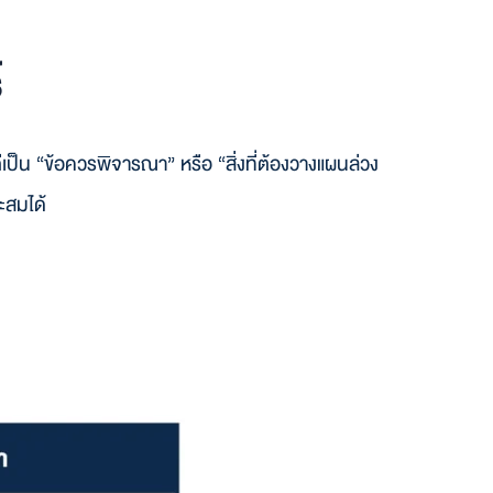
์
 แต่เป็น “ข้อควรพิจารณา” หรือ “สิ่งที่ต้องวางแผนล่วง
าะสมได้