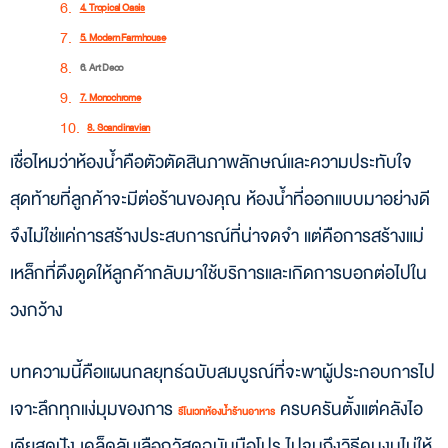
4. Tropical Oasis
5. Modern Farmhouse
6. Art Deco
7. Monochrome
8. Scandinavian
เชื่อไหมว่าห้องน้ำคือตัวตัดสินภาพลักษณ์และความประทับใจ
ขั้นตอนการรีโนเวทห้องน้ำร้านอาหาร ต้องเตรียมอะไรบ้าง?
1. การวางแผนและตั้งเป้าหมาย
สุดท้ายที่ลูกค้าจะมีต่อร้านของคุณ ห้องน้ำที่ออกแบบมาอย่างดี
2. การออกแบบและวาง Layout
จึงไม่ใช่แค่การสร้างประสบการณ์ที่น่าจดจำ แต่คือการสร้างแม่
3. การเลือกผู้รับเหมารีโนเวทห้องน้ำร้านอาหาร
เหล็กที่ดึงดูดให้ลูกค้ากลับมาใช้บริการและเกิดการบอกต่อไปใน
4. การขออนุญาต
วงกว้าง
เคล็ดลับการเลือกวัสดุให้เหมาะกับห้องน้ำร้านอาหาร
งบประมาณรีโนเวทห้องน้ำ ต้องใช้เงินเท่าไหร่?
บทความนี้คือแผนกลยุทธ์ฉบับสมบูรณ์ที่จะพาผู้ประกอบการไป
Size S: ปรับโฉมเล็กน้อย (Cosmetic Refresh)
Size M: รีโนเวทห้องน้ำขนาดกลาง (Standard Renovation)
เจาะลึกทุกแง่มุมของการ
ครบครันตั้งแต่คลังไอ
รีโนเวทห้องน้ำร้านอาหาร
Size L: รื้อทำใหม่ทั้งหมด (Full Overhaul)
เดียสุดปัง เคล็ดลับเลือกวัสดุฉบับมือโปร ไปจนถึงวิธีคุมงบไม่ให้