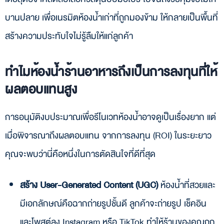
คำถามที่พบบ่อย (FAQ)
บานปลาย เพื่อเนรมิตห้องน้ำเก่าที่ถูกมองข้าม ให้กลายเป็นพื้นที่
จำเป็นต้องปิดร้านระหว่างรีโนเวทไหม?
สร้างความประทับใจไม่รู้ลืมให้แก่ลูกค้า
สไตล์การออกแบบไหนที่กำลังเป็นที่นิยมและไม่ตกยุคง่าย?
มีวิธีควบคุมงบประมาณไม่ให้บานปลายไหม?
สรุป
ทำไมห้องน้ำร้านอาหารถึงเป็นการลงทุนที่ให้
ผลตอบแทนสูง
การอนุมัติงบประมาณเพื่อรีโนเวทห้องน้ำอาจดูเป็นเรื่องยาก แต่
เมื่อพิจารณาถึงผลตอบแทน จากการลงทุน (ROI) ในระยะยาว
คุณจะพบว่านี่คือหนึ่งในการตัดสินใจที่ดีที่สุด
สร้าง User-Generated Content (UGC)
ห้องน้ำที่สวยและ
มีเอกลักษณ์คือฉากถ่ายรูปชั้นดี ลูกค้าจะถ่ายรูป เช็คอิน
และโพสต์ลง Instagram หรือ TikTok ทำให้ร้านของคุณถูก