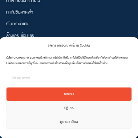
ทาสีภายนอก-ภายใน
ทากันซึมดาดฟ้า
รีโนเวท ต่อเติม
ล้างแอร์-ซ่อมแอร์
จัดการ การอนุญาติใช้งาน Cookies
เกี่ยวกับ Q-CHANG for Business
เว็บไซต์ Q-CHANG For Business มีการใช้งานเทคโนโลยีคุกกี้ หรือ เทคโนโลยีอื่นที่มีลักษณะใกล้เคียงกันกับคุกกี้ บนเว็บไซต์ของเรา
โปรดศึกษา นโยบายการใช้คุกกี้ และ นโยบายความเป็นส่วนตัวของข้อมูล ก่อนใช้บริการเว็บไซต์ ได้ที่ลิงค์ด้านล่าง
เป็นพาทเนอร์กับเรา
เงื่อนไขการใช้บริการ
Manage services
นโยบายความเป็นส่วนตัว
ยอมรับ
Q-CHANG Retails
ปฏิเสธ
ดูรายละเอียด